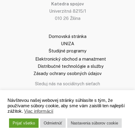
Katedra spojov
Univerzitná 8215/1
010 26 Žilina
Domovská stránka
UNIZA
Študijné programy
Elektronický obchod a manažment
Distribučné technológie a služby
Zásady ochrany osobných údajov
Sleduj nás na sociálnych sieťach
Študuj na Katedre spojov
Študuj KS
Návštevou našej webovej stránky súhlasíte s tým, že
používame súbory cookie, aby sme vám zaistili ten najlepší
zážitok.
Viac informácií
Prijať všetko
Odmietnúť
Nastavenia súborov cookie
© 2026
Katedra spojov